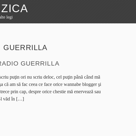
ZICA
lte legi
:
GUERRILLA
RADIO GUERRILLA
scriu puţin ori nu scriu deloc, cel puţin până când mă
şa că am să fac ceea ce face orice wannabe blogger şi
i trece prin cap, despre orice chestie mă enervează sau
-l văd în […]