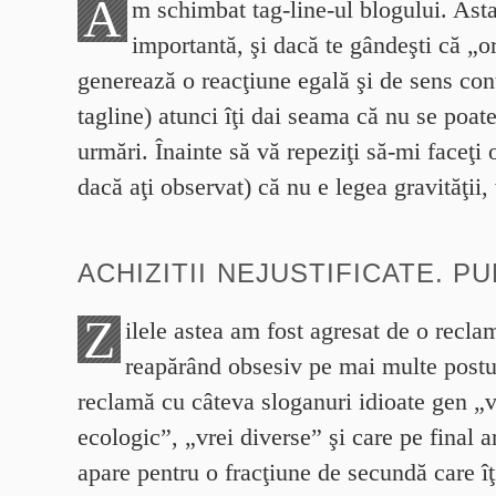
A
m schimbat tag-line-ul blogului. Asta
importantă, şi dacă te gândeşti că „o
generează o reacţiune egală şi de sens con
tagline) atunci îţi dai seama că nu se poat
urmări. Înainte să vă repeziţi să-mi faceţi 
dacă aţi observat) că nu e legea gravităţii
ACHIZITII NEJUSTIFICATE. P
Z
ilele astea am fost agresat de o recla
reapărând obsesiv pe mai multe postu
reclamă cu câteva sloganuri idioate gen „v
ecologic”, „vrei diverse” şi care pe final a
apare pentru o fracţiune de secundă care îţ