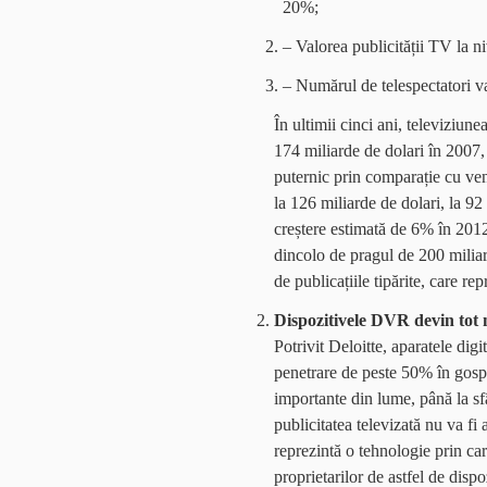
20%;
– Valorea publicității TV la ni
– Numărul de telespectatori v
În ultimii cinci ani, televiziunea
174 miliarde de dolari în 2007, 
puternic prin comparație cu veni
la 126 miliarde de dolari, la 92
creștere estimată de 6% în 2012
dincolo de pragul de 200 miliard
de publicațiile tipărite, care re
Dispozitivele DVR devin tot
Potrivit Deloitte, aparatele dig
penetrare de peste 50% în gospo
importante din lume, până la sfâ
publicitatea televizată nu va f
reprezintă o tehnologie prin car
proprietarilor de astfel de disp