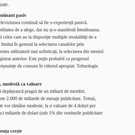
zate.
minant pasiv
eleviziunea continuă să fie o experiență pasivă.
ilitatea de a alege, dar nu și-o manifestă întotdeauna.
l celor care au la dispoziție multiple modalități de a
limitat în general la selectarea canalelor prin
tru utilizatorii mai sofisticați, la selectarea din meniul
istrat anterior. Este puțin probabil ca progresul
bișnuințe de consum în viitorul apropiat. Tehnologia
le, modestă ca valoare
să depășească pragul de un miliard de membri.
ste 2.000 de miliarde de mesaje publicitare. Totuși,
nte vor rămâne modeste, la o valoare de 4 dolari per
 miliarde de dolari (sub 1% din veniturile publicitare
iența crește