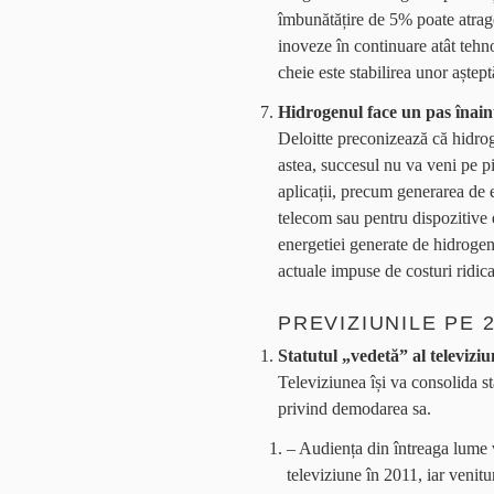
îmbunătățire de 5% poate atrage
inoveze în continuare atât tehnol
cheie este stabilirea unor așteptă
Hidrogenul face un pas înaint
Deloitte preconizează că hidro
astea, succesul nu va veni pe pi
aplicații, precum generarea de 
telecom sau pentru dispozitive e
energetiei generate de hidrogen 
actuale impuse de costuri ridicat
PREVIZIUNILE PE 2
Statutul „vedetă” al televiziu
Televiziunea își va consolida st
privind demodarea sa.
– Audiența din întreaga lume 
televiziune în 2011, iar venit