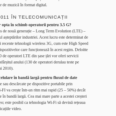
r de muzică în format digital.
2011 ÎN TELECOMUNICAȚII
r opta în schimb operatorii pentru 3.5 G?
ess de nouă generație – Long Term Evolution (LTE) –
ul așteptărilor industriei. Acest lucru este determinat de
mai recente tehnologii wireless 3G, cum este High Speed
pozitivelor care funcționează în acest regim. Deloitte
 de operatori LTE din șase țări vor oferi servicii
sfârșitul anului (130 de operatori derulau teste pe
ui 2010).
 celulare în bandă largă pentru fluxul de date
e sau descărcate pe dispozitive portabile prin
i-FI va crește într-un ritm mai rapid (25 – 50%) decât
are în bandă largă. Cea mai mare parte a acestei creșteri
deo; este posibil ca tehnologia Wi-Fi să devină rețeaua
icațiile video.