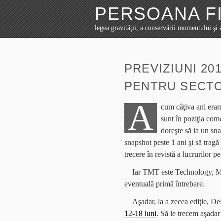
PERSOANA FI
legea gravităţii, a conservării momentului şi a
PREVIZIUNI 20
PENTRU SECT
A
cum câţiva ani eram 
sunt în poziţia com
doreşte să ia un sna
snapshot peste 1 ani şi să tragă
trecere în revistă a lucrurilor p
Iar TMT este Technology, Me
eventuală primă întrebare.
Aşadar, la a zecea ediţie, De
12-18 luni
. Să le trecem aşadar 