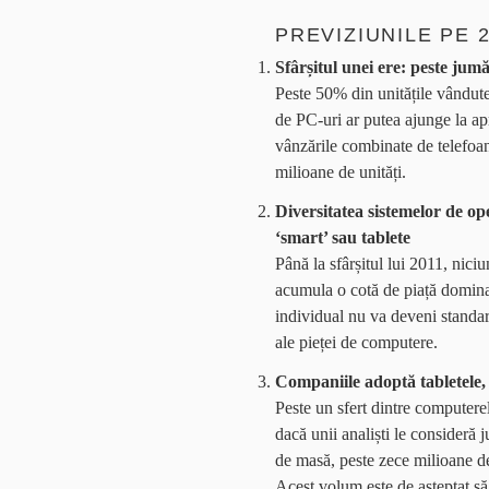
PREVIZIUNILE PE 
Sfârșitul unei ere: peste ju
Peste 50% din unitățile vândute
de PC-uri ar putea ajunge la ap
vânzările combinate de telefoan
milioane de unități.
Diversitatea sistemelor de op
‘smart’ sau tablete
Până la sfârșitul lui 2011, nici
acumula o cotă de piață domina
individual nu va deveni standar
ale pieței de computere.
Companiile adoptă tabletele, 
Peste un sfert dintre computerel
dacă unii analiști le consideră
de masă, peste zece milioane de
Acest volum este de așteptat să