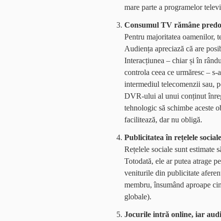
mare parte a programelor televi
Consumul TV rămâne predo
Pentru majoritatea oamenilor, t
Audiența apreciază că are posib
Interacțiunea – chiar și în rându
controla ceea ce urmăresc – s-a 
intermediul telecomenzii sau, pen
DVR-ului al unui conținut înreg
tehnologic să schimbe aceste o
facilitează, dar nu obligă.
Publicitatea în rețelele socia
Rețelele sociale sunt estimate 
Totodată, ele ar putea atrage pe
veniturile din publicitate afere
membru, însumând aproape cinci
globale).
Jocurile intră online, iar aud