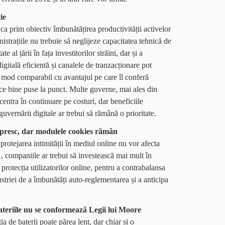
ie
 ca prim obiectiv îmbunătățirea productivității activelor
istrațiile nu trebuie să neglijeze capacitatea tehnică de
e al țării în fața investitorilor străini, dar și a
gitală eficientă și canalele de tranzacționare pot
un mod comparabil cu avantajul pe care îl conferă
zice bine puse la punct. Multe guverne, mai ales din
ncentra în continuare pe costuri, dar beneficiile
uvernării digitale ar trebui să rămână o prioritate.
spresc, dar modulele cookies rămân
rotejarea intimității în mediul online nu vor afecta
1, companiile ar trebui să investească mai mult în
 protecția utilizatorilor online, pentru a contrabalansa
dustriei de a îmbunătăți auto-reglementarea și a anticipa
ateriile nu se conformează Legii lui Moore
a de baterii poate părea lent, dar chiar și o