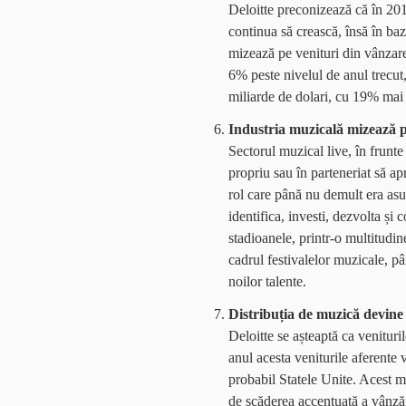
Deloitte preconizează că în 201
continua să crească, însă în baz
mizează pe venituri din vânzare
6% peste nivelul de anul trecut
miliarde de dolari, cu 19% mai 
Industria muzicală mizează pe
Sectorul muzical live, în frunte
propriu sau în parteneriat să ap
rol care până nu demult era asu
identifica, investi, dezvolta și
stadioanele, printr-o multitudin
cadrul festivalelor muzicale, pâ
noilor talente.
Distribuția de muzică devine
Deloitte se așteaptă ca venituri
anul acesta veniturile aferente 
probabil Statele Unite. Acest m
de scăderea accentuată a vânzăr