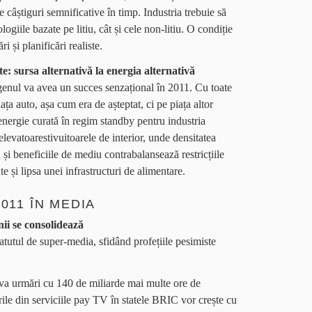
 câștiguri semnificative în timp. Industria trebuie să
ogiile bazate pe litiu, cât și cele non-litiu. O condiție
ri și planificări realiste.
e: sursa alternativă la energia alternativă
genul va avea un succes senzațional în 2011. Cu toate
ața auto, așa cum era de așteptat, ci pe piața altor
energie curată în regim standby pentru industria
levatoarestivuitoarele de interior, unde densitatea
și beneficiile de mediu contrabalansează restricțiile
e și lipsa unei infrastructuri de alimentare.
011 ÎN MEDIA
nii se consolidează
atutul de super-media, sfidând profețiile pesimiste
va urmări cu 140 de miliarde mai multe ore de
urile din serviciile pay TV în statele BRIC vor crește cu