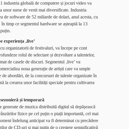
1 industria globală de computere și jocuri video va
a unor surse de venit mai diversificate. Industria
a de software de 52 miliarde de dolari, anul acesta, cu
, în timp ce segmentul hardware se așteaptă la 13
puțin.
 experiența ‚live’
 cu organizatorii de festivaluri, va începe pe cont
rofundeze rolul de selectare și dezvoltare a talentelor,
mat de casele de discuri. Segmentul ‚live’ va
 comercializa noua generație de artiști care va umple
e de abordări, de la concursuri de talente organizate în
nă la crearea unor facilități speciale pentru cultivarea
 sezonieră și temporară
le generate de muzica distribuită digital să depășească
vânzărilor fizice pe cel puțin o piață importantă, cel mai
oment îndelung anticipat va fi determinat cu precădere
ilor de CD-uri și mai puțin de o creștere semnificativă