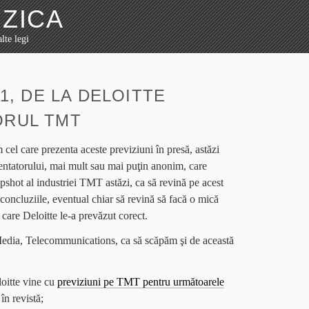
ZICA
lte legi
11, DE LA DELOITTE
ORUL TMT
cel care prezenta aceste previziuni în presă, astăzi
entatorului, mai mult sau mai puţin anonim, care
pshot al industriei TMT astăzi, ca să revină pe acest
 concluziile, eventual chiar să revină să facă o mică
e care Deloitte le-a prevăzut corect.
dia, Telecommunications, ca să scăpăm şi de această
loitte vine cu
previziuni pe TMT pentru următoarele
în revistă;