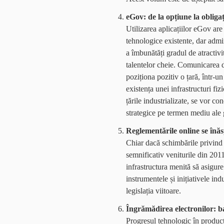
eGov: de la opțiune la obligaț
Utilizarea aplicațiilor eGov are
tehnologice existente, dar admin
a îmbunătăți gradul de atractivitat
talentelor cheie. Comunicarea di
poziționa pozitiv o țară, într-
existența unei infrastructuri fi
țările industrializate, se vor co
strategice pe termen mediu ale g
Reglementările online se înă
Chiar dacă schimbările privind p
semnificativ veniturile din 201
infrastructura menită să asigure
instrumentele și inițiativele in
legislația viitoare.
Îngrămădirea electronilor: b
Progresul tehnologic în producți