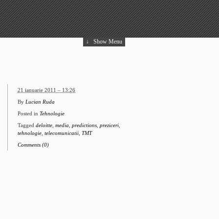
↓
Show Menu
21 ianuarie 2011 – 13:26
By
Lucian Ruda
Posted in
Tehnologie
Tagged
deloitte
,
media
,
predictions
,
preziceri
,
tehnologie
,
telecomunicatii
,
TMT
Comments (0)