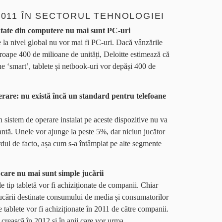
2011 ÎN SECTORUL TEHNOLOGIEI
mătate din computere nu mai sunt PC-uri
 la nivel global nu vor mai fi PC-uri. Dacă vânzările
roape 400 de milioane de unități, Deloitte estimează că
e ‘smart’, tablete și netbook-uri vor depăși 400 de
erare: nu există încă un standard pentru telefoane
un sistem de operare instalat pe aceste dispozitive nu va
ntă. Unele vor ajunge la peste 5%, dar niciun jucător
dul de facto, așa cum s-a întâmplat pe alte segmente
care nu mai sunt simple jucării
e tip tabletă vor fi achiziționate de companii. Chiar
 jucării destinate consumului de media și consumatorilor
 tablete vor fi achiziționate în 2011 de către companii.
 crească în 2012 și în anii care vor urma.