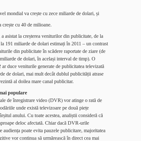
vel mondial va crește cu zece miliarde de dolari, și
a crește cu 40 de milioane.
 a asistat la creșterea veniturilor din publicitate, de la
la 191 miliarde de dolari estimați în 2011 – un contrast
turile din publicitate în scădere raportate de ziare (de
 miliarde de dolari, în același interval de timp). O
 ar duce veniturile generate de publicitatea televizată
e de dolari, mai mult decât dublul publicității atrase
prezintă al doilea mare canal publicitar.
 mai populare
itale de înregistrare video (DVR) vor atinge o rată de
dăriile unde există televizoare pe două piețe
rșitul anului. Cu toate acestea, analiștii consideră că
i aproape deloc afectată. Chiar dacă DVR-urile
e audiența poate evita pauzele publicitare, majoritatea
ozitive vor continua să urmărească în direct cea mai