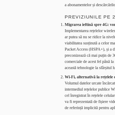
a abonamentelor și descărcărilo
PREVIZIUNILE PE 
Migrarea ieftină spre 4G: vo
Implementarea rețelelor wirel
ar putea să nu se ridice la nivel
viabilitatea susținută a celor 
Packet Access (HSPA+), și a dis
preconizează că mai puțin de 30
comerciale de acest fel până la 
această tehnologie la sfârșitul l
Wi-Fi, alternativă la rețelele
Volumul datelor urcate încărcat
intermediul rețelelor publice W
cel înregistrat în rețelele celul
va fi reprezentată de fișiere vi
de referință implicită pentru apl